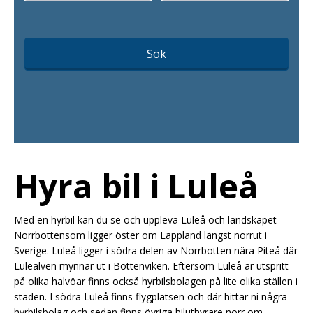
Sök
Hyra bil i Luleå
Med en hyrbil kan du se och uppleva Luleå och landskapet
Norrbottensom ligger öster om Lappland längst norrut i
Sverige. Luleå ligger i södra delen av Norrbotten nära Piteå där
Luleälven mynnar ut i Bottenviken. Eftersom Luleå är utspritt
på olika halvöar finns också hyrbilsbolagen på lite olika ställen i
staden. I södra Luleå finns flygplatsen och där hittar ni några
hyrbilsbolag och sedan finns övriga biluthyrare norr om