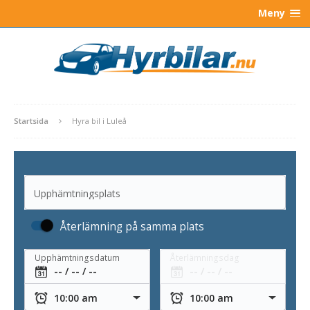
Meny
Startsida
Hyra bil i Luleå
Upphämtningsplats
Återlämning på samma plats
Upphämtningsdatum
Återlämningsdag